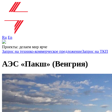
Ru
En
Проекты: делаем мир ярче
Запрос на технико-коммерческое предложение
Запрос на ТКП
АЭС «Пакш» (Венгрия)