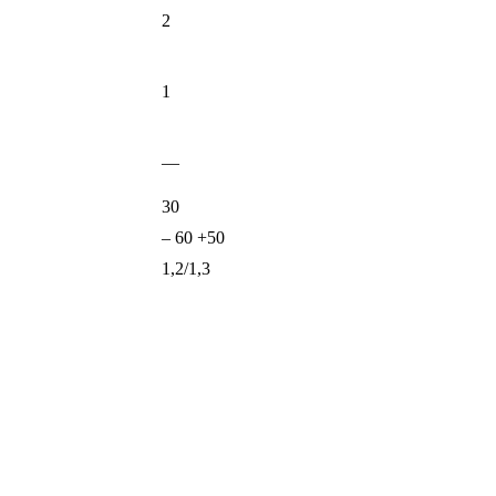
2
1
—
30
– 60 +50
1,2/1,3