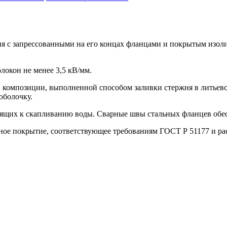
жня с запрессованными на его концах фланцами и покрытым из
локон не менее 3,5 кВ/мм.
 композиции, выполненной способом заливки стержня в литьево
оболочку.
дящих к скапливанию воды. Сварные швы стальных фланцев обес
е покрытие, соответствующее требованиям ГОСТ Р 51177 и рас