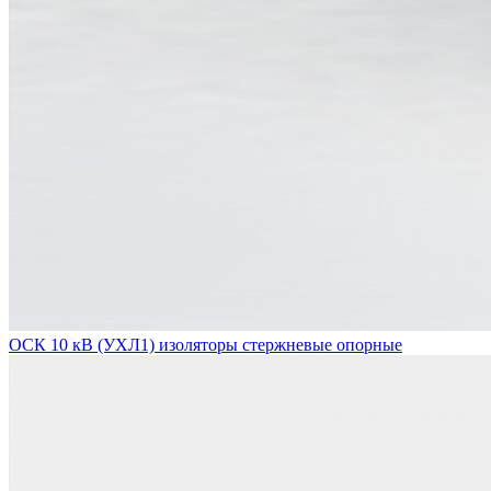
ОСК 10 кВ (УХЛ1) изоляторы стержневые опорные